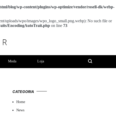
tml/blog/wp-content/plugins/wp-optimize/vendor/rosell-dk/webp-
nt/uploads/wpo/images/wpo_logo_small.png.webp): No such file or
raits/EncodingAutoTrait.php
on line
73
Moda
Loja
CATEGORIA
Home
News