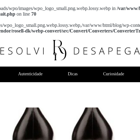
/uploads/wpo/images/wpo_logo_small.png.webp.lossy.webp in
/var/www/h
ait.php
on line
70
es/wpo_logo_small.png.webp.lossy.webp,/var/www/html/blog/wp-conte
endor/rosell-dk/webp-convert/src/Convert/Converters/ConverterT
solvi Desapegar
Autenticidade
Dicas
Curiosidade