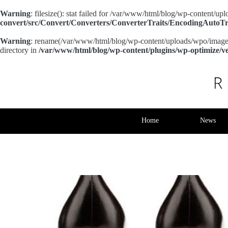
Warning
: filesize(): stat failed for /var/www/html/blog/wp-content
convert/src/Convert/Converters/ConverterTraits/EncodingAutoTr
Warning
: rename(/var/www/html/blog/wp-content/uploads/wpo/imag
directory in
/var/www/html/blog/wp-content/plugins/wp-optimize/v
Pular
para
o
conteúdo
Re
Home
News