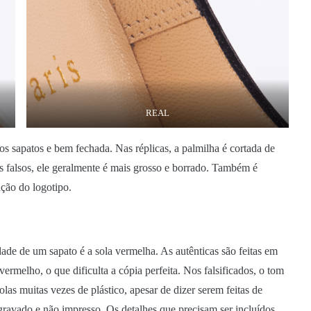
REAL
os sapatos e bem fechada. Nas réplicas, a palmilha é cortada de
os falsos, ele geralmente é mais grosso e borrado. Também é
ação do logotipo.
ade de um sapato é a sola vermelha. As autênticas são feitas em
rmelho, o que dificulta a cópia perfeita. Nos falsificados, o tom
olas muitas vezes de plástico, apesar de dizer serem feitas de
gravado e não impresso. Os detalhes que precisam ser incluídos