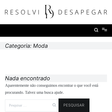
Pular
para
o
conteúdo
Resolvi Desapegar
Categoria:
Moda
Nada encontrado
Aparentemente não conseguimos encontrar o que você está
procurando. Talvez uma busca ajude.
Pesquisar
por: