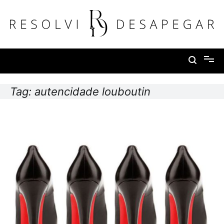
Pular
para
o
conteúdo
Resolvi Desapegar
Tag:
autencidade louboutin