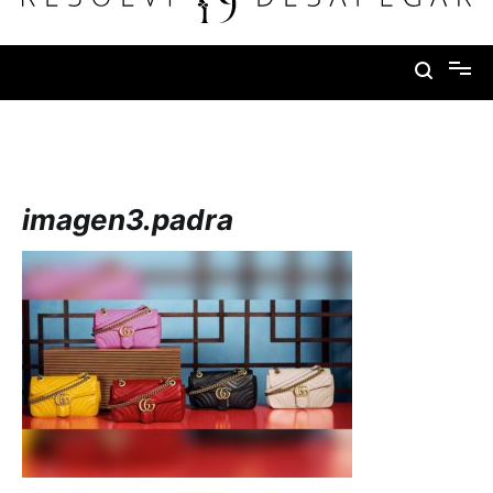
conteúdo
Resolvi Desapegar
imagen3.padra