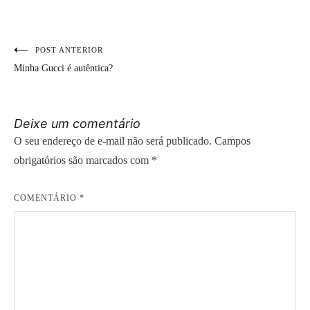
POST ANTERIOR
Navegação
Minha Gucci é autêntica?
de
Post
Deixe um comentário
O seu endereço de e-mail não será publicado.
Campos
obrigatórios são marcados com
*
COMENTÁRIO
*