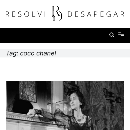
Pular
para
o
conteúdo
Resolvi Desapegar
Tag:
coco chanel