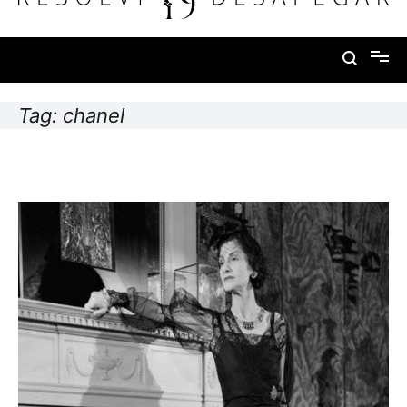
conteúdo
Resolvi Desapegar
Tag:
chanel